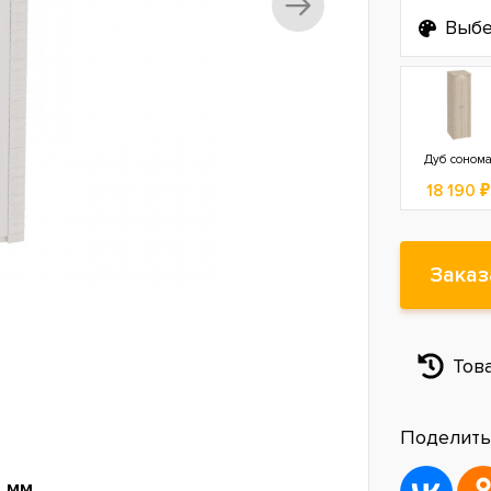
Выбе
Дуб соном
18 190 ₽
Заказ
Тов
Поделить
 мм