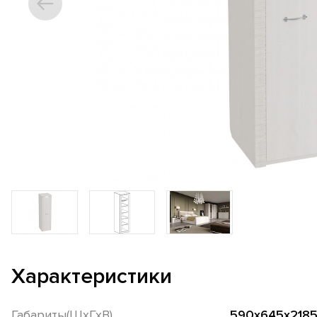
Характеристики
Габариты(ШхГхВ)
590х645х2185