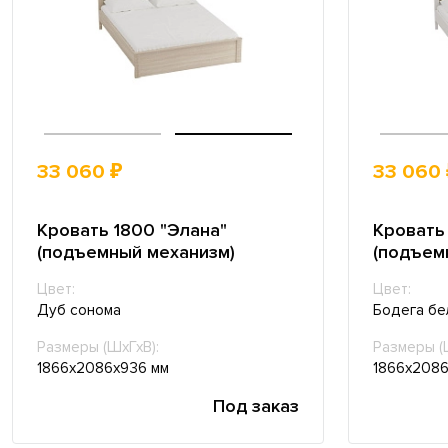
33 060 ₽
33 060 
Кровать 1800 "Элана"
Кровать
(подъемный механизм)
(подъем
Цвет:
Цвет:
Дуб сонома
Бодега бе
Размеры (ШхГхВ):
Размеры (
1866х2086х936 мм
1866х2086
Под заказ