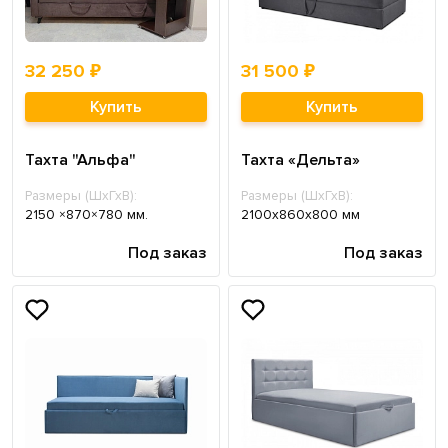
32 250 ₽
31 500 ₽
Купить
Купить
Тахта "Альфа"
Тахта «Дельта»
Размеры (ШхГхВ):
Размеры (ШхГхВ):
2150 ×870×780 мм.
2100х860х800 мм
Под заказ
Под заказ