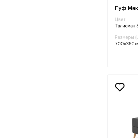
Пуф Мак
Цвет:
Талисман 
Размеры (
700х360х