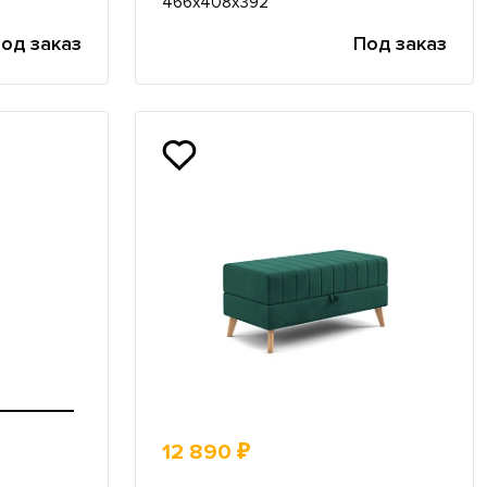
466х408х392
од заказ
Под заказ
12 890 ₽