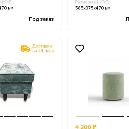
ШхГхВ):
Размеры (ШхГхВ):
470 мм
585х375х470 мм
Под заказ
П
Доставка
за 24 часа
4 200 ₽