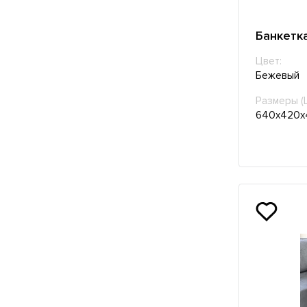
Банкетк
Цвет:
Бежевый
Размеры (
640х420х