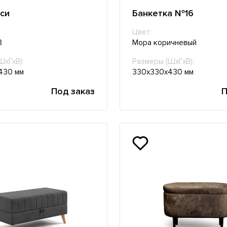
си
Банкетка №16
Цвет:
8
Мора коричневый
ШхГхВ):
Размеры (ШхГхВ):
430 мм
330х330х430 мм
Под заказ
П