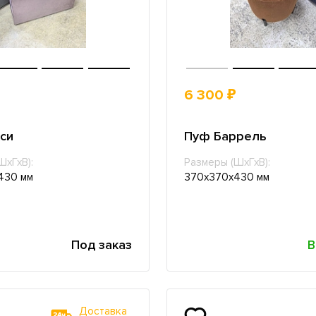
6 300 ₽
си
Пуф Баррель
ШхГхВ):
Размеры (ШхГхВ):
430 мм
370х370х430 мм
Под заказ
В
Доставка