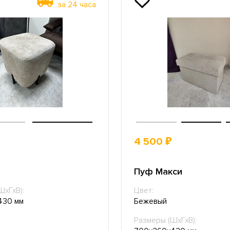
за 24 часа
4 500 ₽
Пуф Макси
ШхГхВ):
Цвет:
430 мм
Бежевый
Размеры (ШхГхВ):