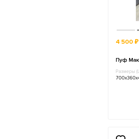
4 500 ₽
Пуф Мак
Размеры (
700х360х