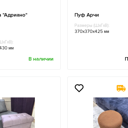
а "Адриано"
Пуф Арчи
Размеры (ШхГхВ):
370х370х425 мм
ШхГхВ):
430 мм
В наличии
П