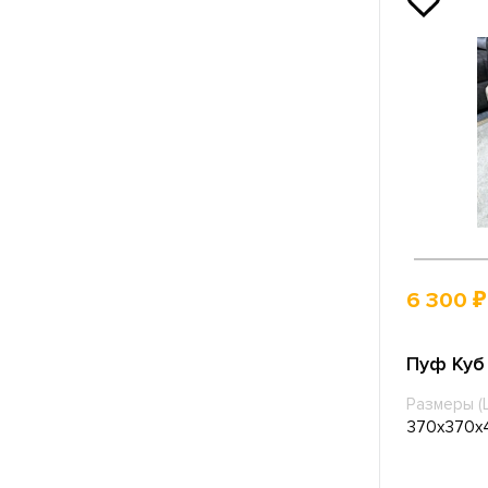
6 300 ₽
Пуф Куб
Размеры (
370х370х