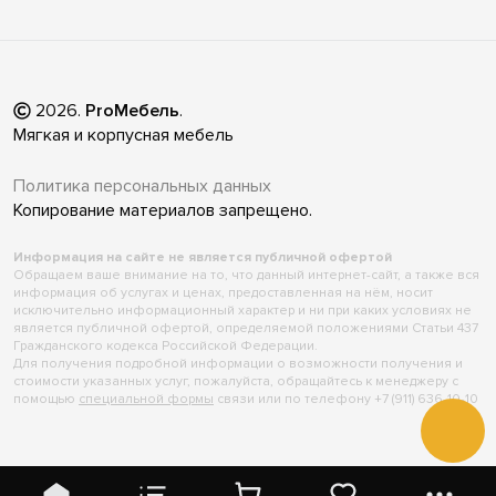
2026
.
ProМебель
.
Мягкая и корпусная мебель
Политика персональных данных
Копирование материалов запрещено.
Информация на сайте не является публичной офертой
Обращаем ваше внимание на то, что данный интернет-сайт, а также вся
информация об услугах и ценах, предоставленная на нём, носит
исключительно информационный характер и ни при каких условиях не
является публичной офертой, определяемой положениями Статьи 437
Гражданского кодекса Российской Федерации.
Для получения подробной информации о возможности получения и
стоимости указанных услуг, пожалуйста, обращайтесь к менеджеру с
помощью
специальной формы
связи или по телефону +7 (911) 636-10-10