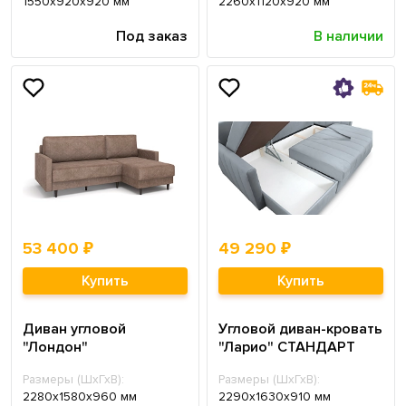
1550х920х920 мм
2260х1120х920 мм
Под заказ
В наличии
53 400 ₽
49 290 ₽
Купить
Купить
Диван угловой
Угловой диван-кровать
"Лондон"
"Ларио" СТАНДАРТ
Размеры (ШхГхВ):
Размеры (ШхГхВ):
2280х1580х960 мм
2290х1630х910 мм