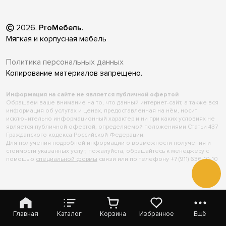
2026
.
ProМебель
.
Мягкая и корпусная мебель
Политика персональных данных
Копирование материалов запрещено.
Информация на сайте не является публичной офертой
Обращаем ваше внимание на то, что данный интернет-сайт, а также вся
информация об услугах и ценах, предоставленная на нём, носит
исключительно информационный характер и ни при каких условиях не
является публичной офертой, определяемой положениями Статьи 437
Гражданского кодекса Российской Федерации.
Для получения подробной информации о возможности получения и
стоимости указанных услуг, пожалуйста, обращайтесь к менеджеру с
помощью
специальной формы
связи или по телефону +7 (911) 636-10-10
Главная
Каталог
Корзина
Избранное
Ещё