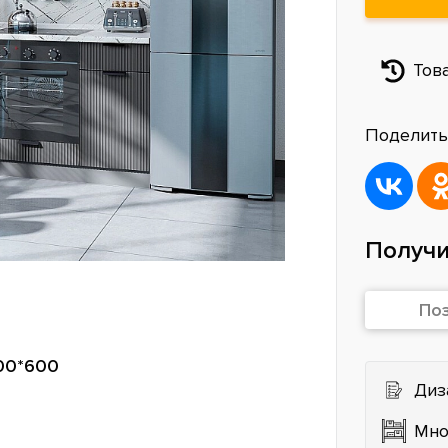
Тов
Поделить
Получи
По
00*600
Диз
Мно