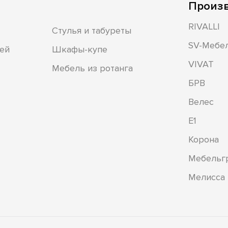
Произ
RIVALLI
Стулья и табуреты
SV-Мебе
ей
Шкафы-купе
VIVAT
Мебель из ротанга
БРВ
Велес
Е1
Корона
Мебельг
Мелисса