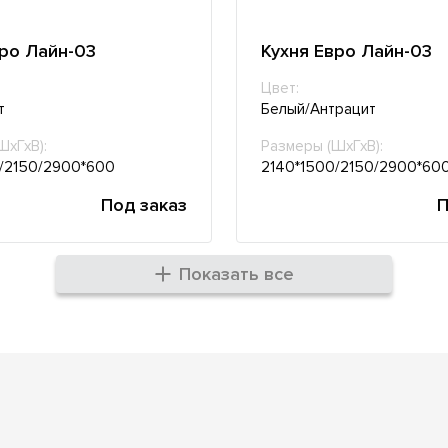
вро Лайн-03
Кухня Евро Лайн-03
Цвет:
т
Белый/Антрацит
ШхГхВ):
Размеры (ШхГхВ):
/2150/2900*600
2140*1500/2150/2900*60
Под заказ
П
Показать все