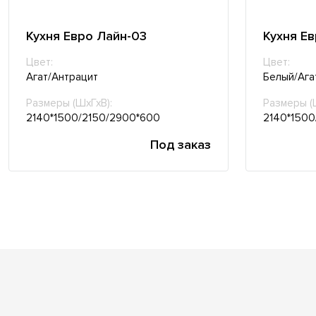
Кухня Евро Лайн-03
Кухня Е
Цвет:
Цвет:
Агат/Антрацит
Белый/Ага
Размеры (ШхГхВ):
Размеры (
2140*1500/2150/2900*600
2140*1500
Под заказ