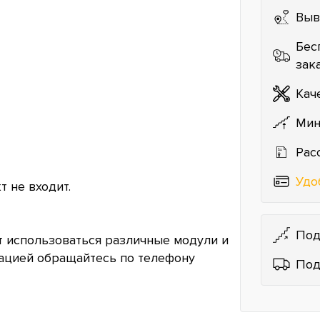
Выв
Бес
зак
Кач
Мин
Рас
Удо
 не входит.
Под
т использоваться различные модули и
ацией обращайтесь по телефону
Под