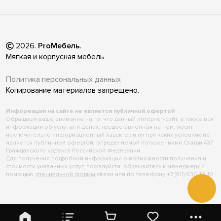
2026
.
ProМебель
.
Мягкая и корпусная мебель
Политика персональных данных
Копирование материалов запрещено.
Информация на сайте не является публичной офертой
Обращаем ваше внимание на то, что данный интернет-сайт, а также вся
информация об услугах и ценах, предоставленная на нём, носит
исключительно информационный характер и ни при каких условиях не
является публичной офертой, определяемой положениями Статьи 437
Гражданского кодекса Российской Федерации.
Для получения подробной информации о возможности получения и
стоимости указанных услуг, пожалуйста, обращайтесь к менеджеру с
помощью
специальной формы
связи или по телефону +7 (911) 636-10-10