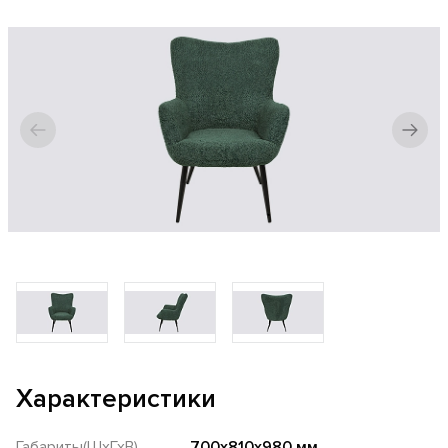
Характеристики
Габариты(ШхГхВ)
700х810х980 мм