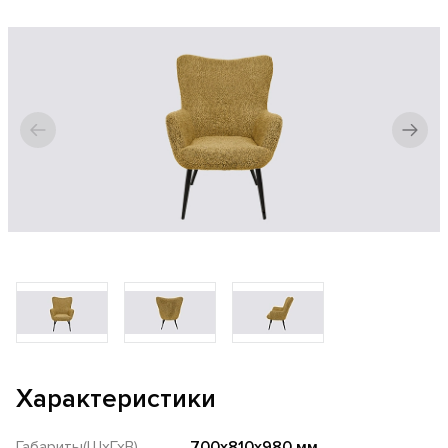
Характеристики
Габариты(ШхГхВ)
700х810х980 мм