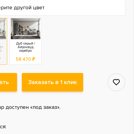
рите другой цвет
ь
Дуб серый /
фт
Айронвуд
ас
серебро
₽
58 470 ₽
ать
Заказать в 1 клик
ар доступен «под заказ».
ся: