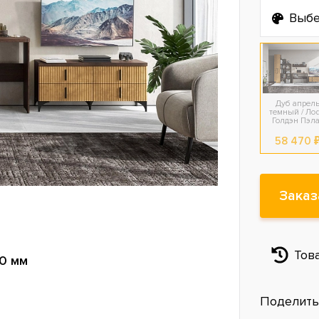
Выбе
Дуб апрел
темный / Ло
Голдэн Пэл
58 470 
Заказ
Тов
0 мм
Поделить