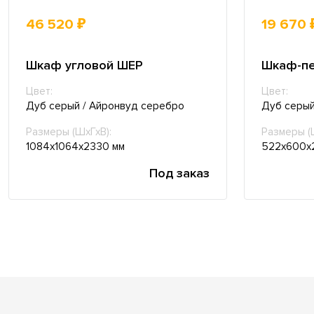
46 520 ₽
19 670 
Шкаф угловой ШЕР
Шкаф-п
Цвет:
Цвет:
Дуб серый / Айронвуд серебро
Дуб серый
Размеры (ШхГхВ):
Размеры (
1084х1064х2330 мм
522х600х
Под заказ