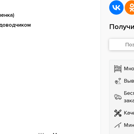
ленка)
 доводчиком
Получи
По
Мно
Выв
Бес
зак
Кач
Мин