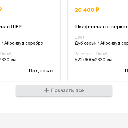
₽
20 400 ₽
енал ШЕР
Шкаф-пенал с зерка
Цвет:
 / Айронвуд серебро
Дуб серый / Айронвуд се
ШхГхВ):
Размеры (ШхГхВ):
2330 мм
522х600х2330 мм
Под заказ
П
Показать все