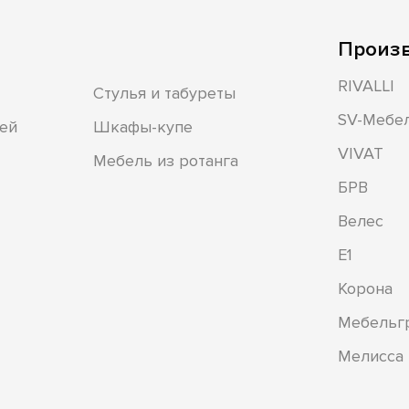
Произ
RIVALLI
Стулья и табуреты
SV-Мебе
ей
Шкафы-купе
VIVAT
Мебель из ротанга
БРВ
Велес
Е1
Корона
Мебельг
Мелисса