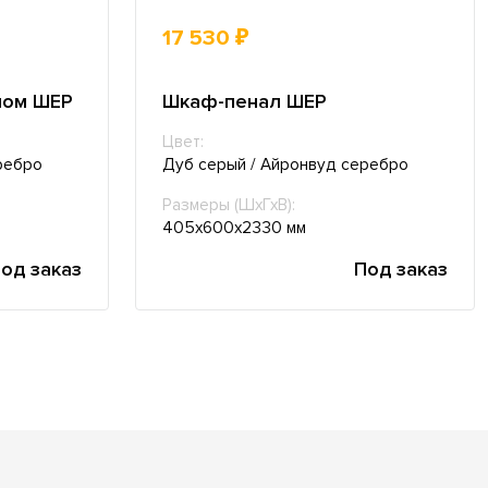
17 530 ₽
лом ШЕР
Шкаф-пенал ШЕР
Цвет:
ребро
Дуб серый / Айронвуд серебро
Размеры (ШхГхВ):
405х600х2330 мм
од заказ
Под заказ