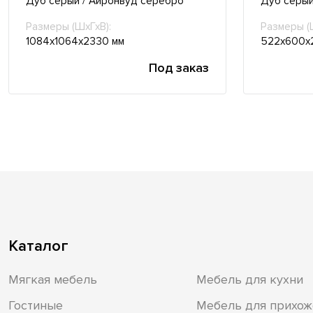
Дуб серый / Айронвуд серебро
Дуб серый
Размеры (ШхГхВ):
Размеры (
1084х1064х2330 мм
522х600х
Под заказ
Каталог
Мягкая мебель
Мебель для кухни
Гостиные
Мебель для прихож