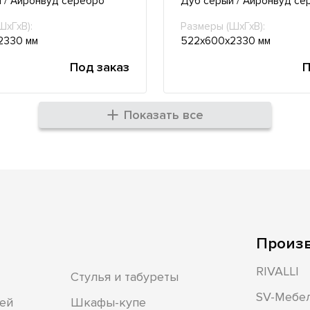
 / Айронвуд серебро
Дуб серый / Айронвуд се
ШхГхВ):
Размеры (ШхГхВ):
2330 мм
522х600х2330 мм
Под заказ
П
Показать все
Произ
RIVALLI
Стулья и табуреты
SV-Мебе
ей
Шкафы-купе