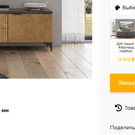
Выбе
Дуб серый 
Айронвуд
серебро
13 910 ₽
Заказ
Тов
 мм
Поделить