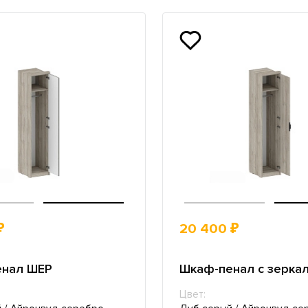
₽
20 400 ₽
енал ШЕР
Шкаф-пенал с зерка
Цвет: