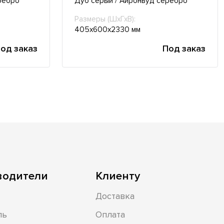
ребро
Дуб серый / Айронвуд серебро
Размеры (ШхГхВ):
405х600х2330 мм
од заказ
Под заказ
водители
Клиенту
Доставка
ль
Оплата