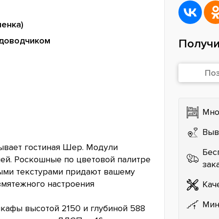
ленка)
 доводчиком
Получи
По
Мно
Выв
ывает гостиная Шер. Модули
Бес
ей. Роскошные по цветовой палитре
зак
ными текстурами придают вашему
змятежного настроения
Кач
Мин
кафы высотой 2150 и глубиной 588