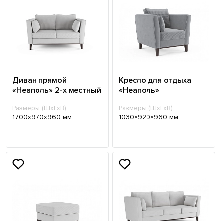
Диван прямой
Кресло для отдыха
«Неаполь» 2-х местный
«Неаполь»
Размеры (ШхГхВ):
Размеры (ШхГхВ):
1700х970х960 мм
1030×920×960 мм