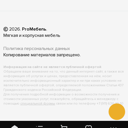
2026
.
ProМебель
.
Мягкая и корпусная мебель
Политика персональных данных
Копирование материалов запрещено.
Информация на сайте не является публичной офертой
Обращаем ваше внимание на то, что данный интернет-сайт, а также вся
информация об услугах и ценах, предоставленная на нём, носит
исключительно информационный характер и ни при каких условиях не
является публичной офертой, определяемой положениями Статьи 437
Гражданского кодекса Российской Федерации.
Для получения подробной информации о возможности получения и
стоимости указанных услуг, пожалуйста, обращайтесь к менеджеру с
помощью
специальной формы
связи или по телефону +7 (911) 636-10-10