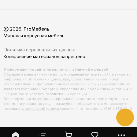
2026
.
ProМебель
.
Мягкая и корпусная мебель
Политика персональных данных
Копирование материалов запрещено.
Информация на сайте не является публичной офертой
Обращаем ваше внимание на то, что данный интернет-сайт, а также вся
информация об услугах и ценах, предоставленная на нём, носит
исключительно информационный характер и ни при каких условиях не
является публичной офертой, определяемой положениями Статьи 437
Гражданского кодекса Российской Федерации.
Для получения подробной информации о возможности получения и
стоимости указанных услуг, пожалуйста, обращайтесь к менеджеру с
помощью
специальной формы
связи или по телефону +7 (911) 636-10-10