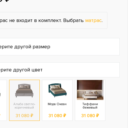
рас не входит в комплект. Выбрать
матрас
.
ерите другой размер
рите другой цвет
Альба светло-
Мора Океан
Тиффани
коричневый
бежевый
₽
31 080 ₽
31 080 ₽
31 080 ₽