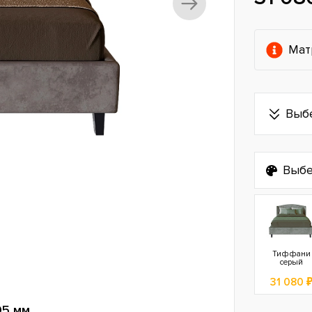
Мат
Выб
Выбе
Тиффани
серый
31 080 
05 мм