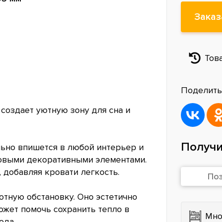
Заказ
Тов
Поделить
 создает уютную зону для сна и
Получи
льно впишется в любой интерьер и
ковыми декоративными элементами.
добавляя кровати легкость.
По
ютную обстановку. Оно эстетично
ожет помочь сохранить тепло в
Мно
ода.