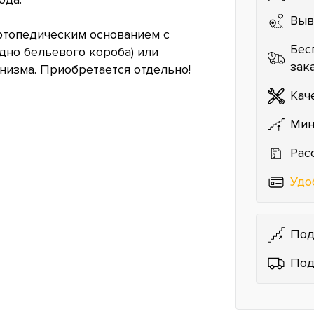
Выв
ртопедическим основанием с
Бес
но бельевого короба) или
зак
изма. Приобретается отдельно!
Кач
Мин
Рас
Удо
Под
Под