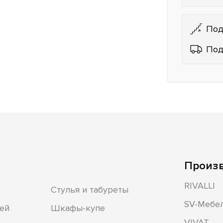
Под
Под
Произ
RIVALLI
Стулья и табуреты
SV-Мебе
ей
Шкафы-купе
VIVAT