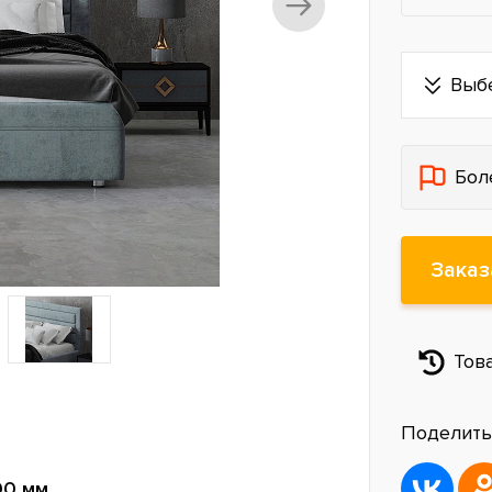
Выб
Бол
Заказ
Тов
Поделить
00 мм