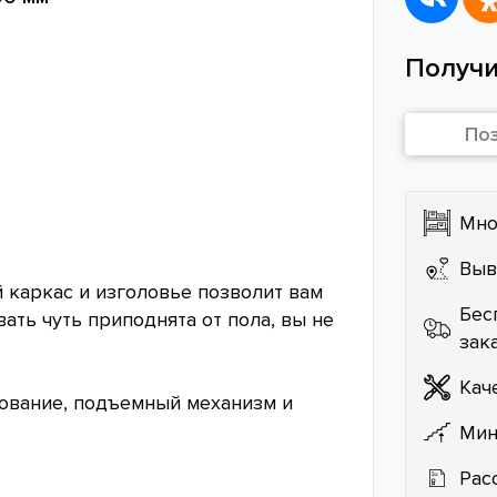
Получи
По
Мно
Выв
й каркас и изголовье позволит вам
Бес
ать чуть приподнята от пола, вы не
зак
Кач
нование, подъемный механизм и
Мин
Рас