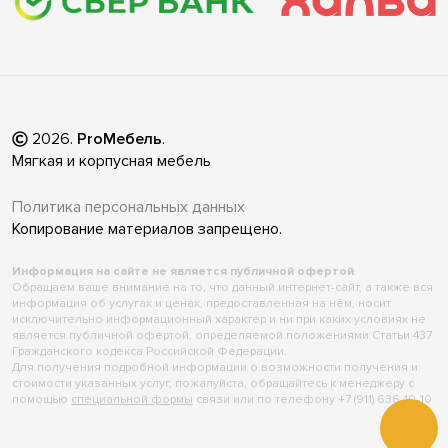
2026
.
ProМебель
.
Мягкая и корпусная мебель
Политика персональных данных
Копирование материалов запрещено.
Информация на сайте не является публичной офертой
Обращаем ваше внимание на то, что данный интернет-сайт, а также вся
информация об услугах и ценах, предоставленная на нём, носит
исключительно информационный характер и ни при каких условиях не
является публичной офертой, определяемой положениями Статьи 437
Гражданского кодекса Российской Федерации.
Для получения подробной информации о возможности получения и
стоимости указанных услуг, пожалуйста, обращайтесь к менеджеру с
помощью
специальной формы
связи или по телефону +7 (911) 636-10-10