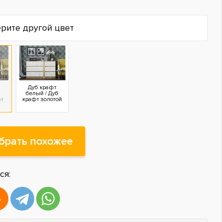
рите другой цвет
Дуб крафт
белый / Дуб
фт
крафт золотой
брать похожее
ся: