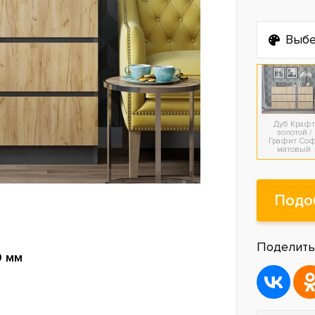
Выбе
Дуб Крафт
золотой /
Графит Со
матовый
Подо
Поделить
0 мм