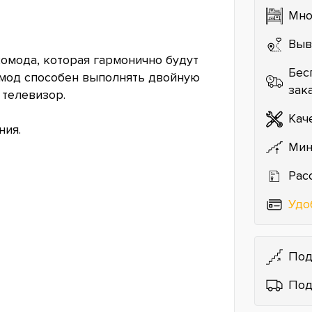
Мно
Выв
комода, которая гармонично будут
Бес
комод способен выполнять двойную
зак
 телевизор.
Кач
ния.
Мин
Рас
Удо
Под
Под