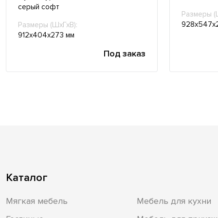
серый софт
Размеры (
928х547х
Размеры (ШхГхВ):
912х404х273 мм
Под заказ
Каталог
Мягкая мебель
Мебель для кухни