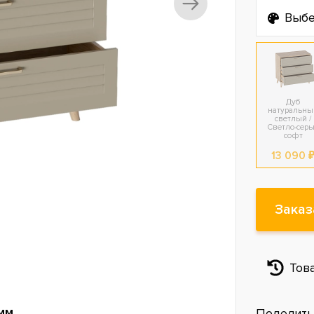
Выбе
Дуб
натуральны
светлый /
Светло-сер
софт
13 090 
Заказ
Тов
мм
Поделить