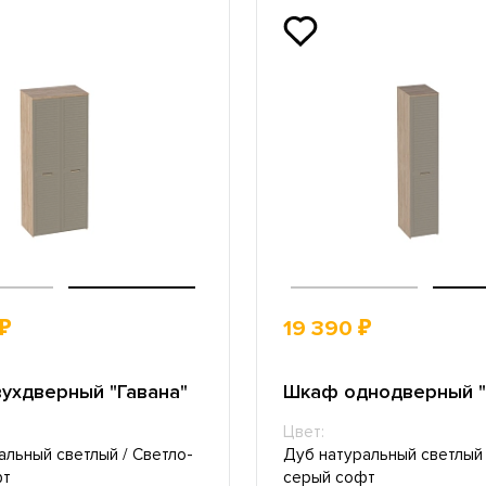
₽
19 390 ₽
ухдверный "Гавана"
Шкаф однодверный "
Цвет:
альный светлый / Светло-
Дуб натуральный светлый 
фт
серый софт