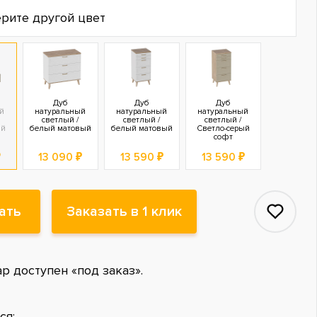
рите другой цвет
Дуб
Дуб
Дуб
й
натуральный
натуральный
натуральный
светлый /
светлый /
светлый /
ый
белый матовый
белый матовый
Светло-серый
софт
₽
13 090 ₽
13 590 ₽
13 590 ₽
ать
Заказать в 1 клик
ар доступен «под заказ».
ся: