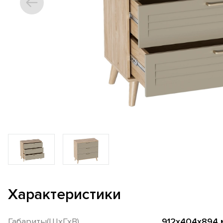
Характеристики
Габариты(ШхГхВ)
912х404х894 