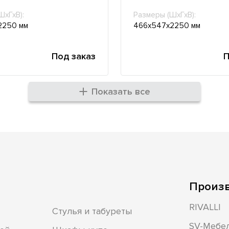
ШхГхВ):
Размеры (ШхГхВ):
2250 мм
466х547х2250 мм
Под заказ
П
Показать все
Произ
RIVALLI
Стулья и табуреты
SV-Мебе