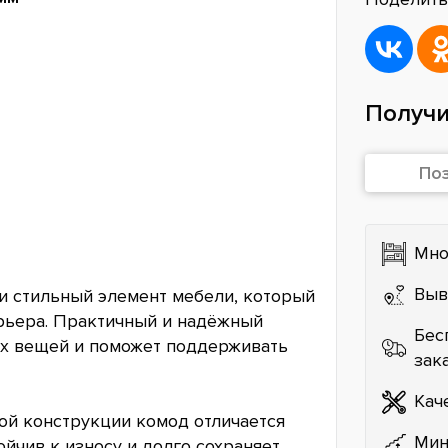
Получи
По
Мно
Выв
и стильный элемент мебели, который
рьера. Практичный и надёжный
Бес
х вещей и поможет поддерживать
зак
Кач
ой конструкции комод отличается
Мин
йчив к износу и долго сохраняет