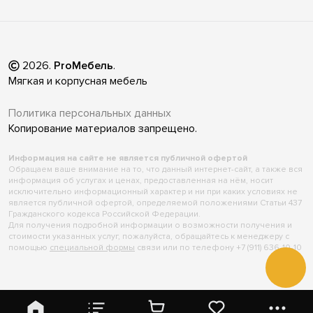
2026
.
ProМебель
.
Мягкая и корпусная мебель
Политика персональных данных
Копирование материалов запрещено.
Информация на сайте не является публичной офертой
Обращаем ваше внимание на то, что данный интернет-сайт, а также вся
информация об услугах и ценах, предоставленная на нём, носит
исключительно информационный характер и ни при каких условиях не
является публичной офертой, определяемой положениями Статьи 437
Гражданского кодекса Российской Федерации.
Для получения подробной информации о возможности получения и
стоимости указанных услуг, пожалуйста, обращайтесь к менеджеру с
помощью
специальной формы
связи или по телефону +7 (911) 636-10-10