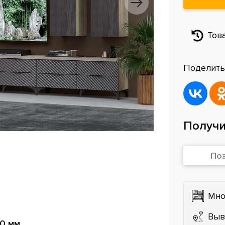
Тов
Поделить
Получи
По
Мно
Выв
0 мм