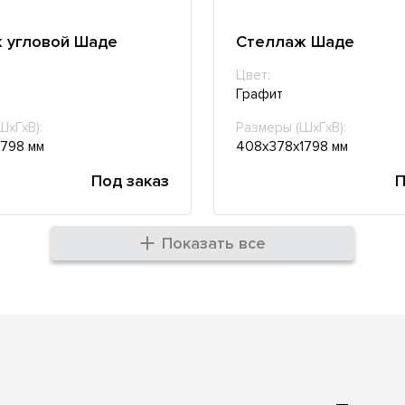
 угловой Шаде
Стеллаж Шаде
Цвет:
Графит
ШхГхВ):
Размеры (ШхГхВ):
798 мм
408х378х1798 мм
Под заказ
П
Показать все