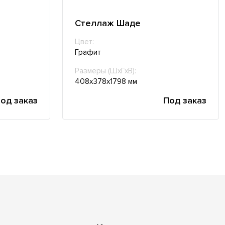
Стеллаж Шаде
Цвет:
Графит
Размеры (ШхГхВ):
408х378х1798 мм
од заказ
Под заказ