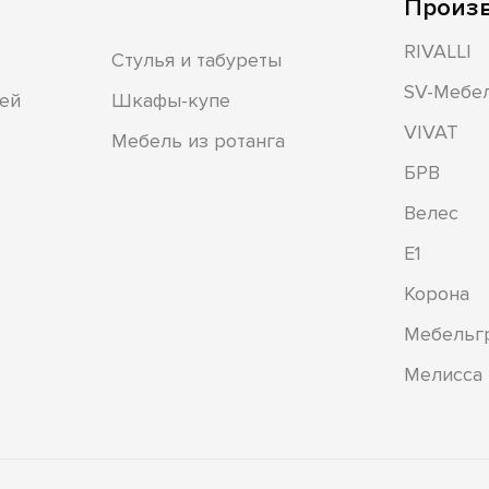
Произ
RIVALLI
Стулья и табуреты
SV-Мебе
ей
Шкафы-купе
VIVAT
Мебель из ротанга
БРВ
Велес
Е1
Корона
Мебельг
Мелисса