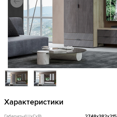
Характеристики
Габариты(ШхГхВ)
2748х382х215