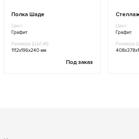
Полка Шаде
Стеллаж
Цвет:
Цвет:
Графит
Графит
Размеры (ШхГхВ):
Размеры (
1112х196х240 мм
408х378х1
Под заказ