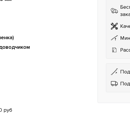
Бес
зак
Кач
ленка)
Мин
 доводчиком
Рас
Под
Под
0 руб