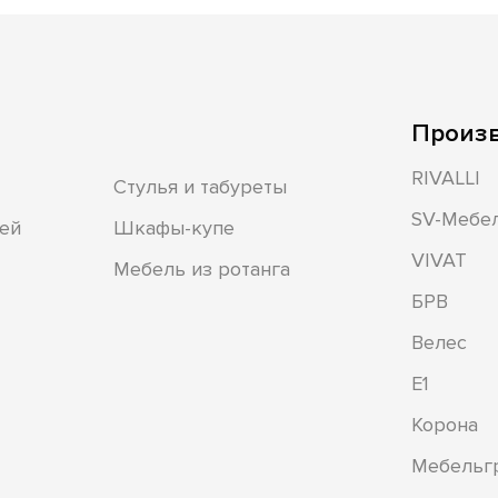
Произ
RIVALLI
Стулья и табуреты
SV-Мебе
ей
Шкафы-купе
VIVAT
Мебель из ротанга
БРВ
Велес
Е1
Корона
Мебельг