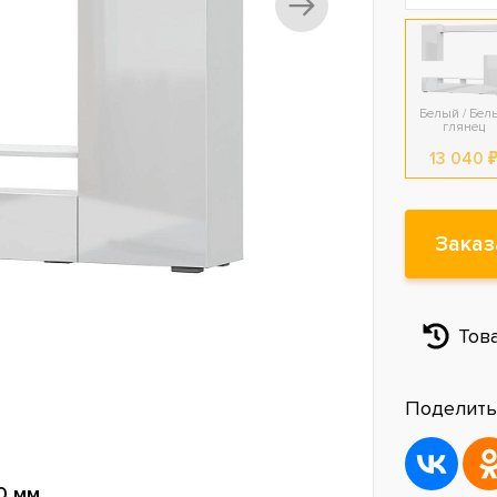
Белый / Бел
глянец
13 040 
Заказ
Тов
Поделить
0 мм