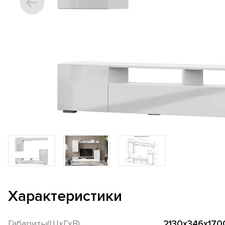
Характеристики
Габариты(ШхГхВ)
2130x346x170