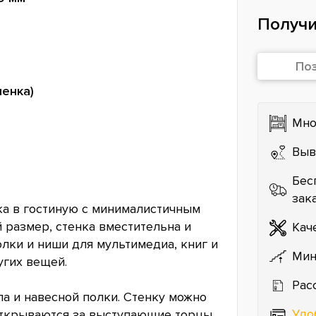
Получи
По
ленка)
Мно
Выв
Бес
зак
ка в гостиную с минималистичным
 размер, стенка вместительна и
Кач
олки и ниши для мультимедиа, книг и
Мин
угих вещей.
Рас
ла и навесной полки. Стенку можно
Удо
открываются за выступающие торцы.