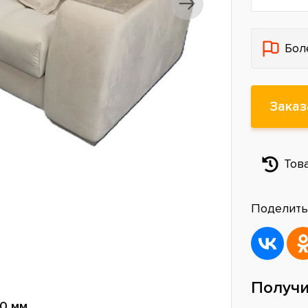
Бол
Заказ
Тов
Поделить
Получи
0 мм.