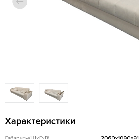
Характеристики
Габариты(ШхГхВ)
2060х1090х91