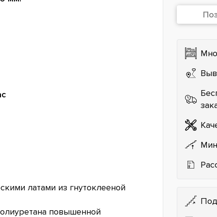
По
Мно
Выв
Бес
ас
зак
Кач
Мин
Рас
скими латами из гнутоклееной
Под
полиуретана повышенной