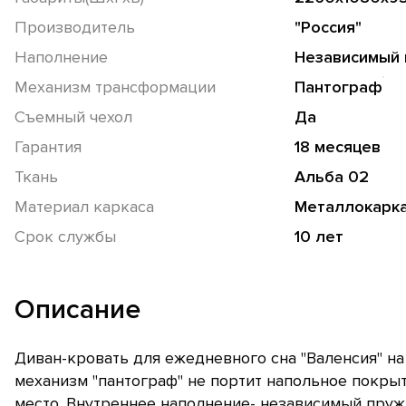
Производитель
"Россия"
Наполнение
Независимый 
Механизм трансформации
Пантограф
Съемный чехол
Да
Гарантия
18 месяцев
Ткань
Альба 02
Материал каркаса
Металлокарк
Срок службы
10 лет
Описание
Диван-кровать для ежедневного сна "Валенсия" н
механизм "пантограф" не портит напольное покрыт
место. Внутреннее наполнение- независимый пру