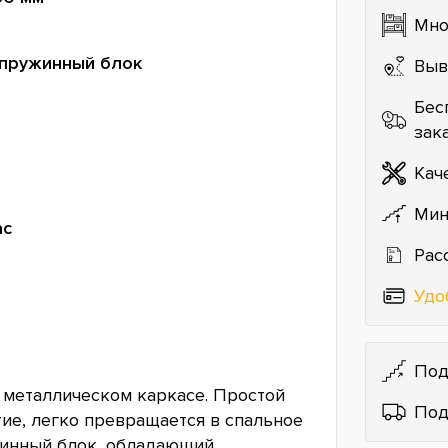
Мно
пружинный блок
Выв
Бес
зак
Кач
Мин
ас
Рас
Удо
Под
а металлическом каркасе. Простой
Под
ие, легко превращается в спальное
жинный блок, обладающий