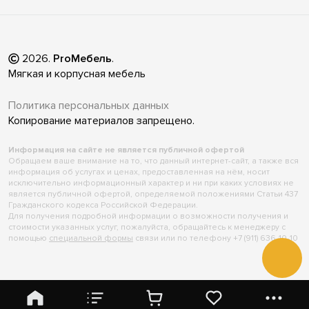
2026
.
ProМебель
.
Мягкая и корпусная мебель
Политика персональных данных
Копирование материалов запрещено.
Информация на сайте не является публичной офертой
Обращаем ваше внимание на то, что данный интернет-сайт, а также вся
информация об услугах и ценах, предоставленная на нём, носит
исключительно информационный характер и ни при каких условиях не
является публичной офертой, определяемой положениями Статьи 437
Гражданского кодекса Российской Федерации.
Для получения подробной информации о возможности получения и
стоимости указанных услуг, пожалуйста, обращайтесь к менеджеру с
помощью
специальной формы
связи или по телефону +7 (911) 636-10-10