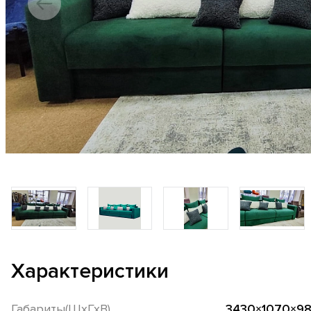
Характеристики
Габариты(ШхГхВ)
3430×1070×9