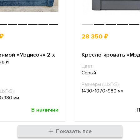
 ₽
28 350 ₽
рямой «Мэдисон» 2-х
Кресло-кровать «Мэ
ный
Цвет:
Серый
Размеры (ШхГхВ):
1430×1070×980 мм
ШхГхВ):
0х980 мм
В наличии
П
Показать все