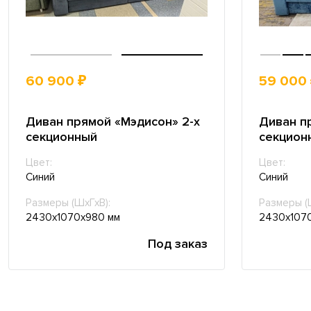
60 900 ₽
59 000
Диван прямой «Мэдисон» 2-х
Диван п
секционный
секцион
Цвет:
Цвет:
Синий
Синий
Размеры (ШхГхВ):
Размеры (
2430х1070х980 мм
2430х107
Под заказ