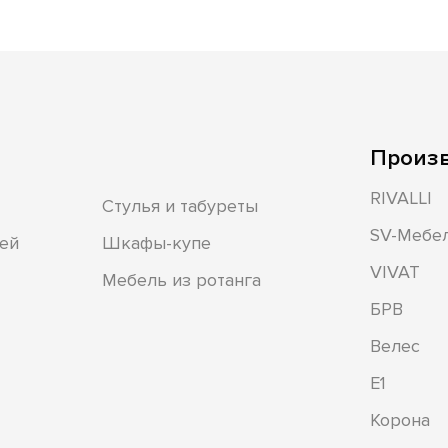
Произ
RIVALLI
Стулья и табуреты
SV-Мебе
ей
Шкафы-купе
VIVAT
Мебель из ротанга
БРВ
Велес
Е1
Корона