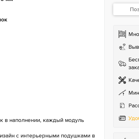
По
лок
Мно
Выв
Бес
зак
Кач
Мин
Рас
Удо
к в наполнении, каждый модуль
дизайн с интерьерными подушками в