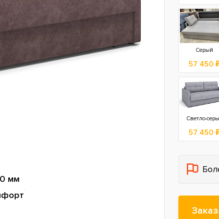
Серый
57 450 
Светло-сер
57 450 
Бол
0 мм
мфорт
Заказ