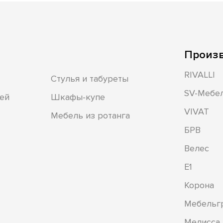
Произ
RIVALLI
Стулья и табуреты
SV-Мебе
ей
Шкафы-купе
VIVAT
Мебель из ротанга
БРВ
Велес
Е1
Корона
Мебельг
Мелисса