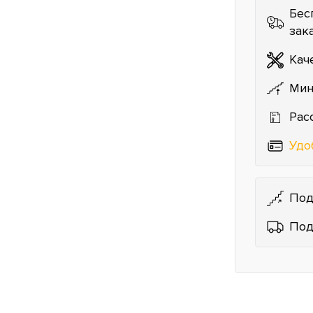
Бес
зак
Кач
Мин
Рас
Удо
Под
Под