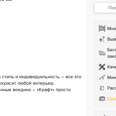
По
Мно
Выв
Бес
зак
Кач
стиль и индивидуальность – все это
Мин
украсит любой интерьер.
Рас
анные воедино – «Крафт» просто
Удо