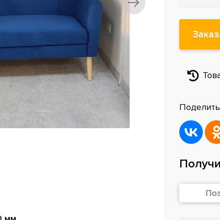
Заказ
Тов
Поделить
Получи
По
0 мм