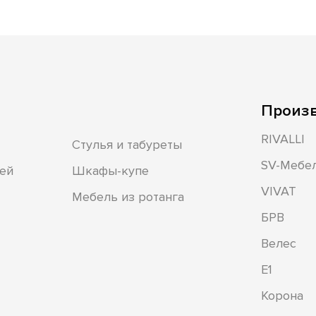
Произ
RIVALLI
Стулья и табуреты
SV-Мебе
ей
Шкафы-купе
VIVAT
Мебель из ротанга
БРВ
Велес
Е1
Корона