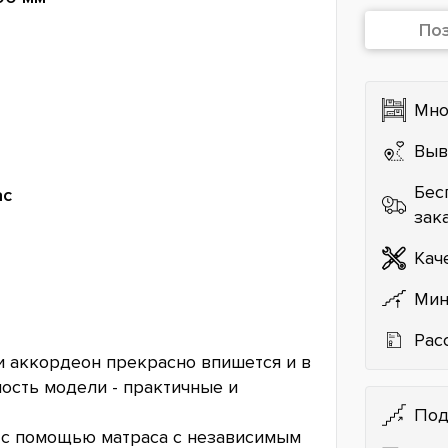
По
Мно
Выв
Бес
ас
зак
Кач
Мин
Рас
 аккордеон прекрасно впишется и в
ость модели - практичные и
Под
я с помощью матраса с независимым