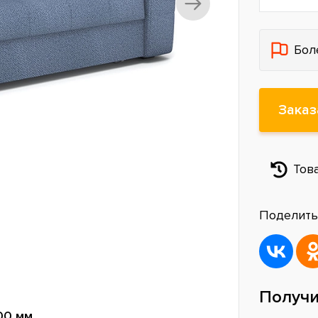
Бол
Заказ
Тов
Поделить
Получи
00 мм