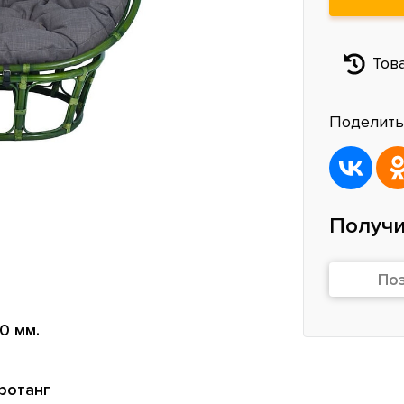
Тов
Поделить
Получи
По
0 мм.
ротанг