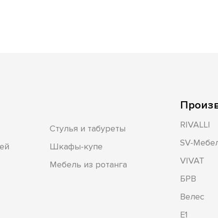
Произ
RIVALLI
Стулья и табуреты
SV-Мебе
ей
Шкафы-купе
VIVAT
Мебель из ротанга
БРВ
Велес
Е1