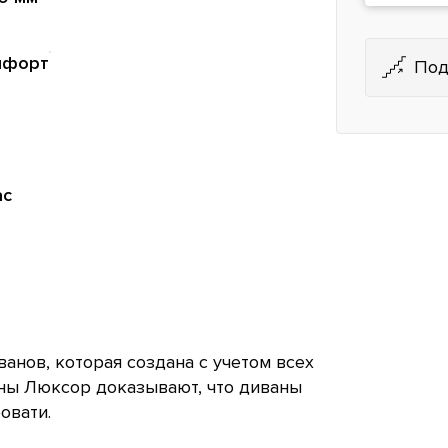
мфорт
Под
ас
анов, которая создана с учетом всех
аны Люксор доказывают, что диваны
овати.