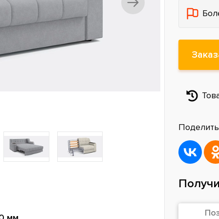
Бол
Заказ
Тов
Поделить
Получи
По
0 мм