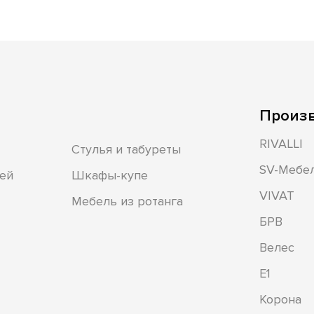
Произ
RIVALLI
Стулья и табуреты
SV-Мебе
ей
Шкафы-купе
VIVAT
Мебель из ротанга
БРВ
Велес
Е1
Корона