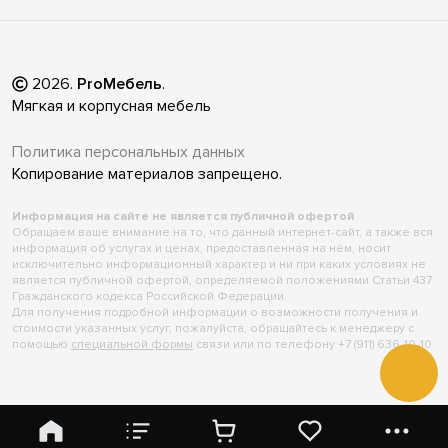
2026
.
ProМебель
.
Мягкая и корпусная мебель
Политика персональных данных
Копирование материалов запрещено.
Информация на сайте не является публичной офертой
Обращаем ваше внимание на то, что данный интернет-сайт, а также вся
информация об услугах и ценах, предоставленная на нём, носит
исключительно информационный характер и ни при каких условиях не
является публичной офертой, определяемой положениями Статьи 437
Гражданского кодекса Российской Федерации.
Для получения подробной информации о возможности получения и
стоимости указанных услуг, пожалуйста, обращайтесь к менеджеру с
помощью
специальной формы
связи или по телефону +7 (911) 636-10-10