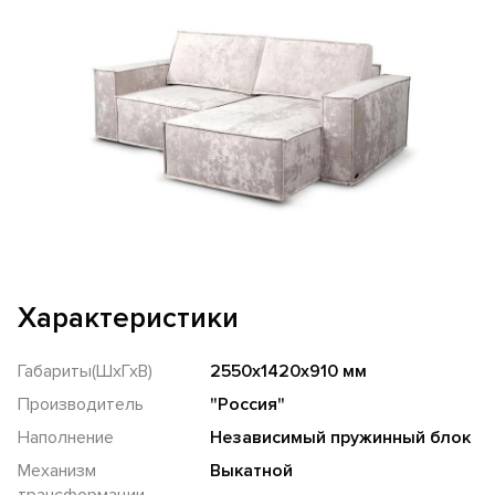
Характеристики
Габариты(ШхГхВ)
2550х1420х910 мм
Производитель
"Россия"
Наполнение
Независимый пружинный блок
Механизм
Выкатной
трансформации