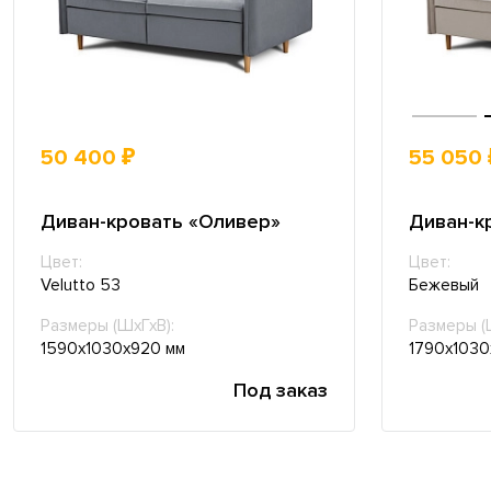
50 400 ₽
55 050 
Диван-кровать «Оливер»
Диван-к
Цвет:
Цвет:
Velutto 53
Бежевый
Размеры (ШхГхВ):
Размеры (
1590х1030х920 мм
1790х1030
Под заказ