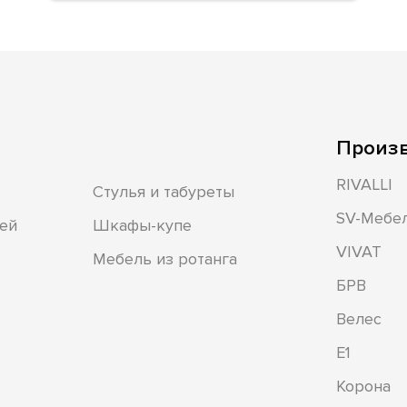
Произ
RIVALLI
Стулья и табуреты
SV-Мебе
ей
Шкафы-купе
VIVAT
Мебель из ротанга
БРВ
Велес
Е1
Корона