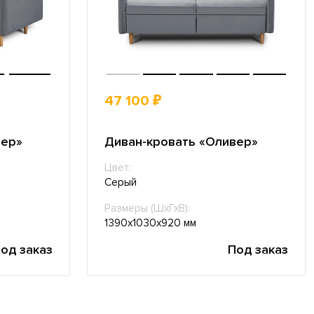
47 100 ₽
вер»
Диван-кровать «Оливер»
Цвет:
Серый
Размеры (ШхГхВ):
1390х1030х920 мм
од заказ
Под заказ