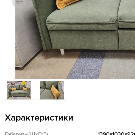
Характеристики
Габариты(ШхГхВ)
1390×1030×92