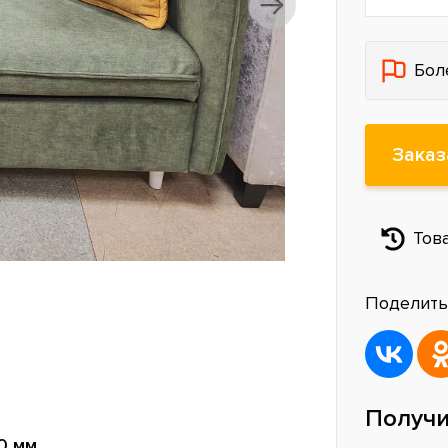
Бол
Заказ
Тов
Поделить
Получи
0 мм