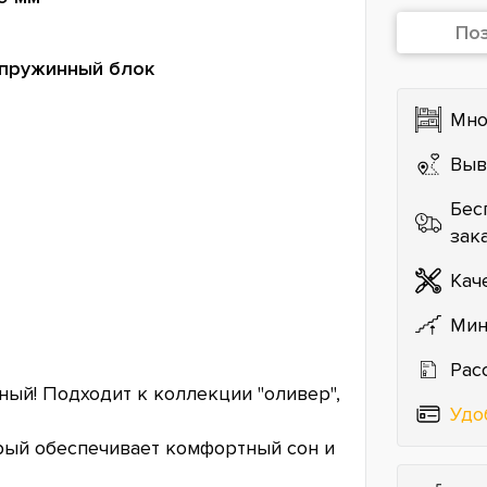
По
пружинный блок
Мно
Выв
Бес
зак
Кач
Мин
Рас
ный! Подходит к коллекции "оливер",
Удо
рый обеспечивает комфортный сон и