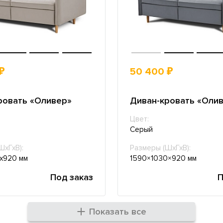
₽
50 400 ₽
ровать «Оливер»
Диван-кровать «Оли
Цвет:
Серый
ШхГхВ):
Размеры (ШхГхВ):
х920 мм
1590×1030×920 мм
Под заказ
П
Показать все