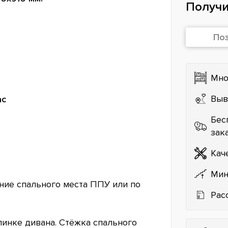
Получи
По
Мно
Выв
ас
Бес
зак
Кач
Мин
ие спального места ППУ или по
Рас
пинке дивана. Стёжка спального