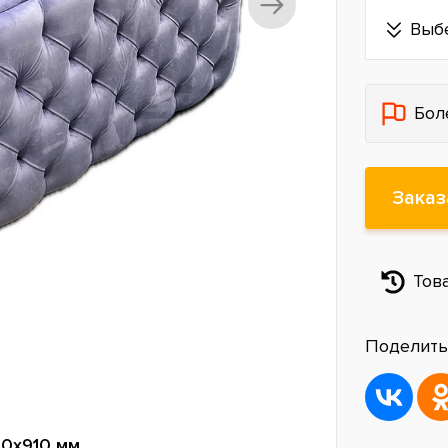
Выб
Бол
Заказ
Тов
Поделить
0х910 мм.