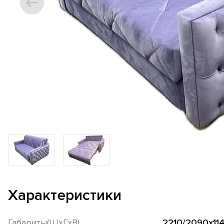
Характеристики
Габариты(ШхГхВ)
2210/2090х114