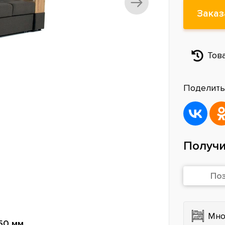
Заказ
Тов
Поделить
Получи
По
Мно
50 мм