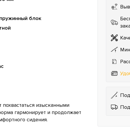
Выв
пружинный блок
Бес
зак
тной
Кач
Мин
Рас
ас
Удо
Под
т похвастаться изысканными
Под
форма гармонирует и продолжает
мфортного сидения.