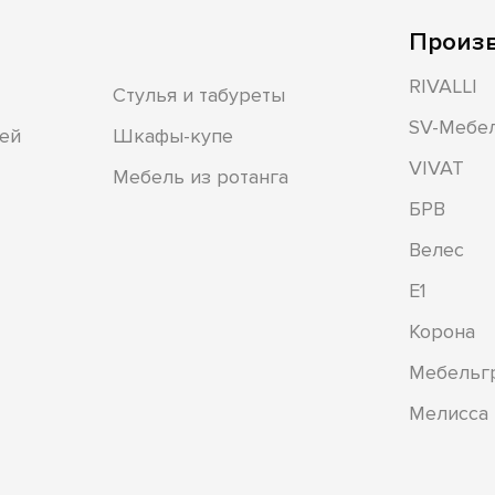
Произ
RIVALLI
Стулья и табуреты
SV-Мебе
ей
Шкафы-купе
VIVAT
Мебель из ротанга
БРВ
Велес
Е1
Корона
Мебельг
Мелисса