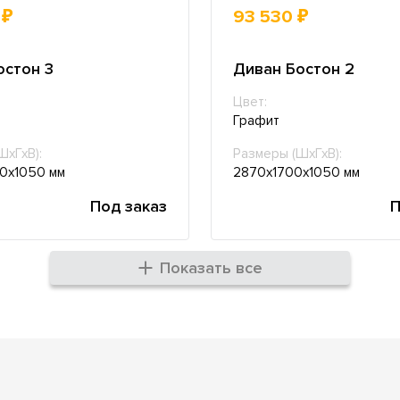
 ₽
93 530 ₽
остон 3
Диван Бостон 2
Цвет:
Графит
ШхГхВ):
Размеры (ШхГхВ):
0х1050 мм
2870х1700х1050 мм
Под заказ
П
Показать все