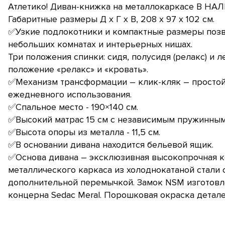
Атлетико! Диван-книжка на металлокаркасе В НА
Габаритные размеры Д х Г х В, 208 х 97 х 102 см.
✅Узкие подлокотники и компактные размеры позв
небольших комнатах и интерьерных нишах.
Три положения спинки: сидя, полусидя (релакс) и 
положение «релакс» и «кровать».
✅Механизм трансформации – клик-кляк – простой
ежедневного использования.
✅Спальное место - 190×140 см.
✅Высокий матрас 15 см с независимым пружинным
✅Высота опоры из металла - 11,5 см.
✅В основании дивана находится бельевой ящик.
✅Основа дивана – эксклюзивная высокопрочная к
металлического каркаса из холоднокатаной стали
дополнительной перемычкой. Замок NSM изготовл
концерна Sedac Meral. Порошковая окраска детале