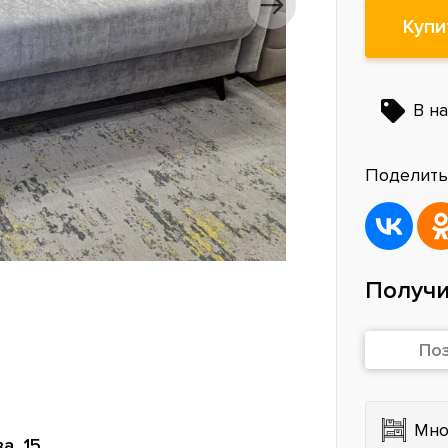
Купи
В на
Поделить
Получи
По
Мно
а, 15