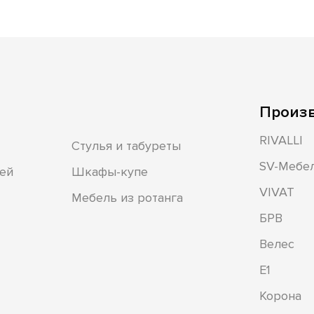
Произ
RIVALLI
Стулья и табуреты
SV-Мебе
ей
Шкафы-купе
VIVAT
Мебель из ротанга
БРВ
Велес
Е1
Корона