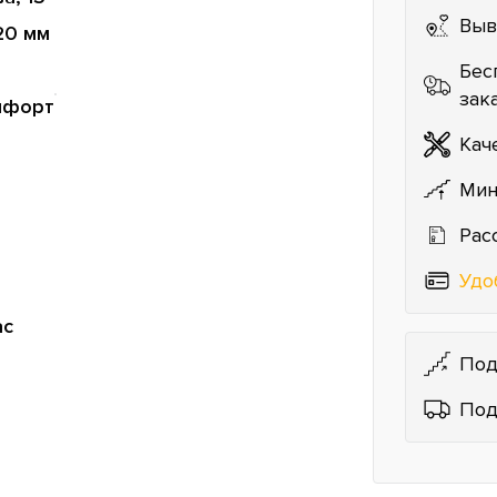
Выв
20 мм
Бес
зак
мфорт
Кач
Мин
Рас
Удо
ас
Под
Под