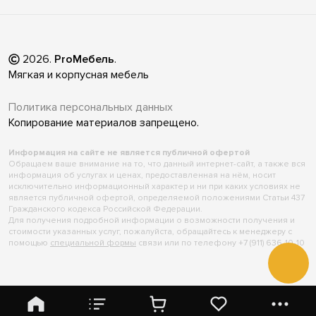
2026
.
ProМебель
.
Мягкая и корпусная мебель
Политика персональных данных
Копирование материалов запрещено.
Информация на сайте не является публичной офертой
Обращаем ваше внимание на то, что данный интернет-сайт, а также вся
информация об услугах и ценах, предоставленная на нём, носит
исключительно информационный характер и ни при каких условиях не
является публичной офертой, определяемой положениями Статьи 437
Гражданского кодекса Российской Федерации.
Для получения подробной информации о возможности получения и
стоимости указанных услуг, пожалуйста, обращайтесь к менеджеру с
помощью
специальной формы
связи или по телефону +7 (911) 636-10-10