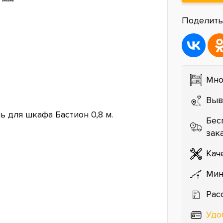
Поделить
Мно
Выв
 для шкафа Бастион 0,8 м.
Бес
зак
Кач
Мин
Рас
Удо