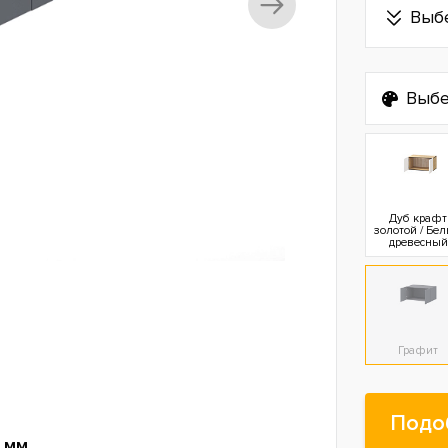
Выб
Выбе
Дуб крафт
золотой / Бе
древесный
Графит
Подо
 мм