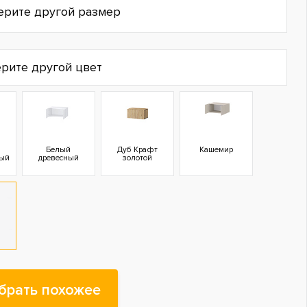
ерите другой размер
рите другой цвет
Белый
Дуб Крафт
Кашемир
лый
древесный
золотой
брать похожее