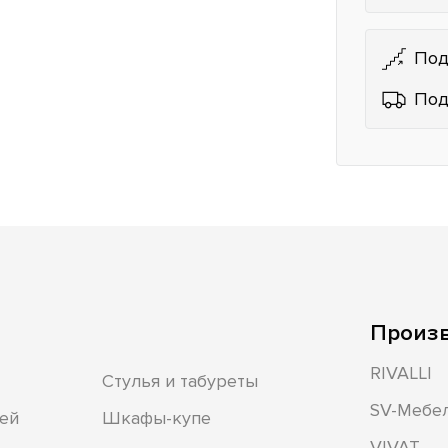
Под
Под
Произ
RIVALLI
Стулья и табуреты
SV-Мебе
ей
Шкафы-купе
VIVAT